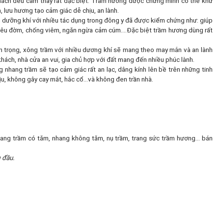
khách đều cảm thấy rất đặc biệt. Trầm hương được chứng minh có thể khử
 lưu hương tạo cảm giác dễ chịu, an lành.
g dưỡng khí với nhiều tác dụng trong đông y đã được kiểm chứng như: giúp
im, tiêu đờm, chống viêm, ngăn ngừa cảm cúm….Đặc biệt trầm hương dùng rất
uan trọng, xông trầm với nhiều dương khí sẽ mang theo may mắn và an lành
khách, nhà cửa an vui, gia chủ hợp với đất mang đến nhiều phúc lành.
nhang trầm sẽ tạo cảm giác rất an lạc, dâng kính lên bề trên những tinh
chịu, không gây cay mắt, hắc cổ…và không đen trần nhà.
ang trầm có tăm, nhang không tăm, nụ trầm, trang sức trầm hương... bán
 đầu.