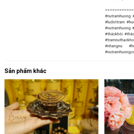
============
#nutramhuong 
#ludottram #h
#nutramhuong 
#tháckhói #th
#tramnuthackh
#nhangnu #h
#nutramhuongco
Sản phẩm khác