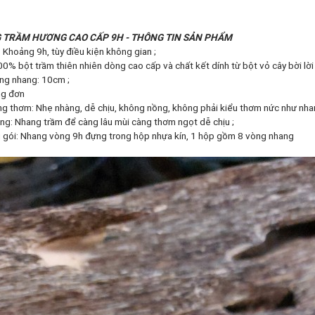
 TRẦM HƯƠNG CAO CẤP 9H - THÔNG TIN SẢN PHẨM
y: Khoảng 9h, tùy điều kiện không gian ;
% bột trầm thiên nhiên dòng cao cấp và chất kết dính từ bột vỏ cây bời lời 
òng nhang: 10cm ;
̀ng đơn
thơm: Nhẹ nhàng, dễ chịu, không nồng, không phải kiểu thơm nức như nhan
ụng: Nhang trầm để càng lâu mùi càng thơm ngọt dễ chịu ;
 gói: Nhang vòng 9h đựng trong hộp nhựa kín, 1 hộp gồm 8 vòng nhang