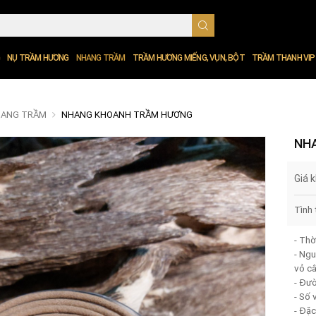
NỤ TRẦM HƯƠNG
NHANG TRẦM
TRẦM HƯƠNG MIẾNG, VỤN, BỘT
TRẦM THANH VIP
ANG TRẦM
NHANG KHOANH TRẦM HƯƠNG
NH
Giá 
Tình
- Thơ
- Ngu
vỏ câ
- Đươ
- Số
- Đặc