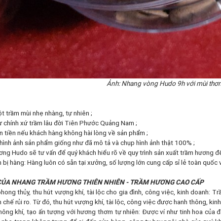
Ảnh: Nhang vòng Hudo 9h với mùi thơm
t trầm mùi nhẹ nhàng, tự nhiên ;
từ chính xứ trầm lâu đời Tiên Phước Quảng Nam ;
̀n tiền nếu khách hàng không hài lòng về sản phẩm ;
hình ảnh sản phẩm giống như đã mô tả và chụp hình ảnh thật 100% ;
g Hudo sẽ tư vấn để quý khách hiểu rõ về quy trình sản xuất trầm hương để
ị hàng: Hàng luôn có sẵn tại xưởng, số lượng lớn cung cấp sỉ lẻ toàn quốc v
CỦA NHANG TRẦM HƯƠNG THIÊN NHIÊN - TRẦM HƯƠNG CAO CẤP
ong thủy, thu hút vượng khí, tài lộc cho gia đình, công việc, kinh doanh: 
 chế rủi ro. Từ đó, thu hút vượng khí, tài lộc, công việc được hanh thông, kin
ông khí, tạo ấn tượng với hương thơm tự nhiên: Được ví như tinh hoa của đ