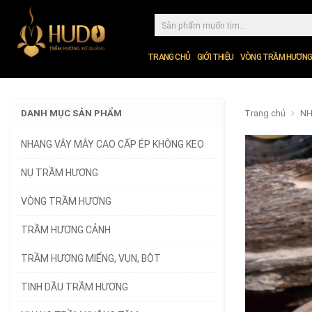
TRANG CHỦ
GIỚI THIỆU
VÒNG TRẦM HƯƠNG
DANH MỤC SẢN PHẨM
Trang chủ
NH
NHANG VÂY MÂY CAO CẤP ÉP KHÔNG KEO
NỤ TRẦM HƯƠNG
VÒNG TRẦM HƯƠNG
TRẦM HƯƠNG CẢNH
TRẦM HƯƠNG MIẾNG, VỤN, BỘT
TINH DẦU TRẦM HƯƠNG