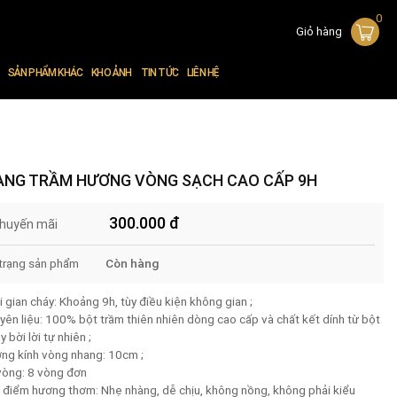
0
Giỏ hàng
SẢN PHẨM KHÁC
KHO ẢNH
TIN TỨC
LIÊN HỆ
ANG TRẦM HƯƠNG VÒNG SẠCH CAO CẤP 9H
300.000
đ
khuyến mãi
 trạng sản phẩm
Còn hàng
̀i gian cháy: Khoảng 9h, tùy điều kiện không gian ;
yên liệu: 100% bột trầm thiên nhiên dòng cao cấp và chất kết dính từ bột
y bời lời tự nhiên ;
̀ng kính vòng nhang: 10cm ;
 vòng: 8 vòng đơn
 điểm hương thơm: Nhẹ nhàng, dễ chịu, không nồng, không phải kiểu