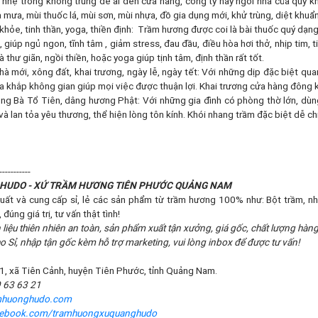
u nhẹ trong không trung để ai đến cửa hàng, công ty hay ngôi nhà của quý 
ưa, mùi thuốc lá, mùi sơn, mùi nhựa, đồ gia dụng mới, khử trùng, diệt khuẩn,
hỏe, tinh thần, yoga, thiền định: Trầm hương được coi là bài thuốc quý dạn
n, giúp ngủ ngon, tĩnh tâm , giảm stress, đau đầu, điều hòa hơi thở, nhịp t
à thư giãn, ngồi thiền, hoặc yoga giúp tịnh tâm, định thần rất tốt.
hà mới, xông đất, khai trương, ngày lễ, ngày tết: Với những dịp đặc biệt q
tỏa khắp không gian giúp mọi việc được thuận lợi. Khai trương cửa hàng đông 
g Bà Tổ Tiên, dâng hương Phật: Với những gia đình có phòng thờ lớn, dùng 
 và lan tỏa yêu thương, thể hiện lòng tôn kính. Khói nhang trầm đặc biệt dễ 
-----------
HUDO - XỨ TRẦM HƯƠNG TIÊN PHƯỚC QUẢNG NAM
uất và cung cấp sỉ, lẻ các sản phẩm từ trầm hương 100% như: Bột trầm, nh
đúng giá trị, tư vấn thật tình!
iệu thiên nhiên an toàn, sản phẩm xuất tận xưởng, giá gốc, chất lượng hàng
ho Sỉ, nhập tận gốc kèm hỗ trợ marketing, vui lòng inbox để được tư vấn!
 1, xã Tiên Cảnh, huyện Tiên Phước, tỉnh Quảng Nam.
9 63 63 21
mhuonghudo.com
cebook.com/tramhuongxuquanghudo