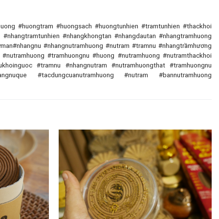
uong #huongtram #huongsach #huongtunhien #tramtunhien #thackhoi
 #nhangtramtunhien #nhangkhongtan #nhangdautan #nhangtramhuong
yman#nhangnu #nhangnutramhuong #nutram #tramnu #nhangtrầmhương
u #nutramhuong #tramhuongnu #huong #nutramhuong #nutramthackhoi
nukhoinguoc #tramnu #nhangnutram #nutramhuongthat #tramhuongnu
ngnuque #tacdungcuanutramhuong #nutram #bannutramhuong