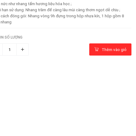
nức như nhang tẩm hương liệu hóa học ;
i hạn sử dụng: Nhang trầm để càng lâu mùi càng thơm ngọt dễ chịu ;
 cách đóng gói: Nhang vòng 9h đựng trong hộp nhựa kín, 1 hộp gồm 8
 nhang
ỌN SỐ LƯỢNG
Thêm vào giỏ