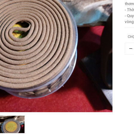
thơm 
- Thờ
- Quy
vòng
CH