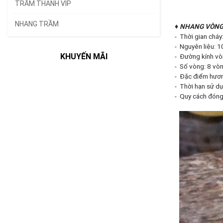
TRẦM THANH VIP
NHANG TRẦM
♦ NHANG VÒNG
- Thời gian chá
- Nguyên liệu: 100
KHUYẾN MÃI
- Đường kính v
- Số vòng: 8 vo
- Đặc điểm hương 
- Thời hạn sử d
- Quy cách đóng