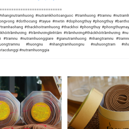
===========================
#nhangnutramhuong #nutramkhoitoanguoc #tramhuong #tramnu #nutramh
uongvong #dothocung #tayue #metin #dophongthuy #phongthuy #bantho
#tramhaohang #thackhoitramhuong #thackhoi #phongthuy #phongthuyma
áckhóitrầmhương #trầmhươnglinhtâm #trầmhương#tháckhóitrầmhương #n
oi #tramnu #nutramhuonggiare #gianutramhuong #nhangtramnu #tram
uongtramnu #huongnu #nhangtramhuongnu #nuhuongtram #nha
tacdunggi #nutramhuonggia