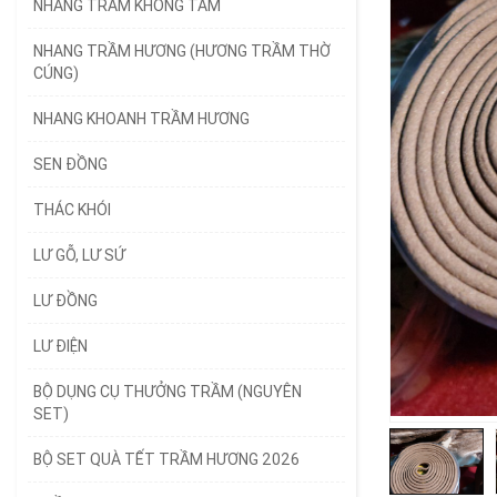
NHANG TRẦM KHÔNG TĂM
NHANG TRẦM HƯƠNG (HƯƠNG TRẦM THỜ
CÚNG)
NHANG KHOANH TRẦM HƯƠNG
SEN ĐỒNG
THÁC KHÓI
LƯ GỖ, LƯ SỨ
LƯ ĐỒNG
LƯ ĐIỆN
BỘ DỤNG CỤ THƯỞNG TRẦM (NGUYÊN
SET)
BỘ SET QUÀ TẾT TRẦM HƯƠNG 2026