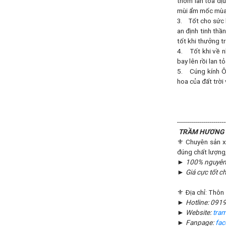
thơm lan tỏa dị
mùi ẩm mốc mùa m
3. Tốt cho sức k
an định tinh thầ
tốt khi thưởng tr
4. Tốt khi về n
bay lên rồi lan 
5. Cúng kính Ôn
hoa của đất trời
------------------------
TRẦM HƯƠNG 
⚜️ Chuyên sản x
đúng chất lượng, 
►
100% nguyên l
►
Giá cực tốt c
⚜️ Địa chỉ: Thôn
►
Hotline: 091
►
Website:
tra
►
Fanpage:
fa