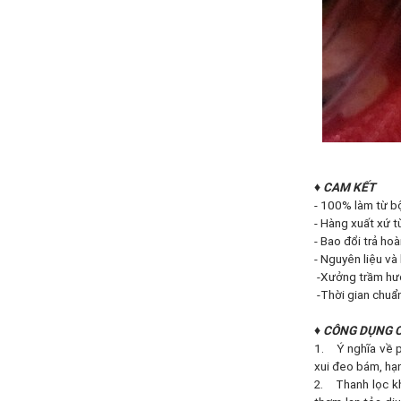
♦ CAM KẾT
- 100% làm từ bộ
- Hàng xuất xứ 
- Bao đổi trả hoa
- Nguyên liệu và 
-Xưởng trầm hươn
-Thời gian chuẩn b
♦ CÔNG DỤNG 
1. Ý nghĩa về ph
xui đeo bám, hạn
2. Thanh lọc kh