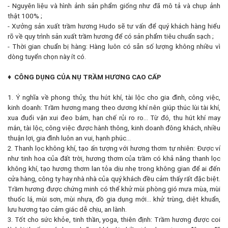
- Nguyên liệu và hình ảnh sản phẩm giống như đã mô tả và chụp ảnh
thật 100% ;
- Xưởng sản xuất trầm hương Hudo sẽ tư vấn để quý khách hàng hiểu
rõ về quy trình sản xuất trầm hương để có sản phẩm tiêu chuẩn sạch ;
- Thời gian chuẩn bị hàng: Hàng luôn có sẵn số lượng không nhiều vì
dòng tuyển chọn này ít có.
♦
CÔNG DỤNG CỦA NỤ TRẦM HƯƠNG CAO CẤP
1. Ý nghĩa về phong thủy, thu hút khí, tài lộc cho gia đình, công việc,
kinh doanh: Trầm hương mang theo dương khí nên giúp thúc lùi tài khí,
xua đuổi vận xui đeo bám, hạn chế rủi ro ro... Từ đó, thu hút khí may
mắn, tài lộc, công việc được hành thông, kinh doanh đông khách, nhiều
thuận lợi, gia đình luôn an vui, hạnh phúc…
2. Thanh lọc không khí, tạo ấn tượng với hương thơm tự nhiên: Được ví
như tinh hoa của đất trời, hương thơm của trầm có khả năng thanh lọc
không khí, tạo hương thơm lan tỏa dịu nhẹ trong không gian để ai đến
cửa hàng, công ty hay nhà nhà của quý khách đều cảm thấy rất đặc biệt.
Trầm hương được chứng minh có thể khử mùi phòng gió mưa mùa, mùi
thuốc lá, mùi sơn, mùi nhựa, đồ gia dụng mới... khử trùng, diệt khuẩn,
lưu hương tạo cảm giác dễ chịu, an lành.
3. Tốt cho sức khỏe, tinh thần, yoga, thiên định: Trầm hương được coi