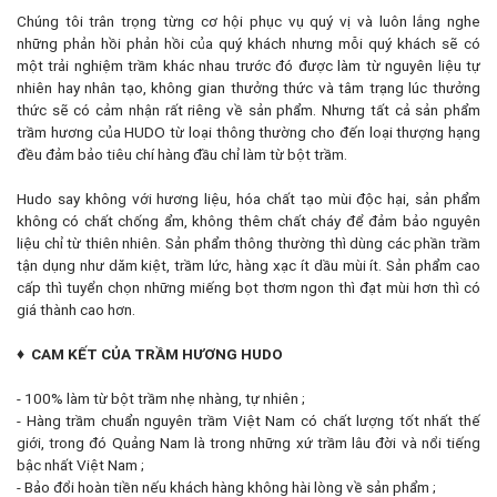
Chúng tôi trân trọng từng cơ hội phục vụ quý vị và luôn lắng nghe
những phản hồi phản hồi của quý khách nhưng mỗi quý khách sẽ có
một trải nghiệm trầm khác nhau trước đó được làm từ nguyên liệu tự
nhiên hay nhân tạo, không gian thưởng thức và tâm trạng lúc thưởng
thức sẽ có cảm nhận rất riêng về sản phẩm. Nhưng tất cả sản phẩm
trầm hương của HUDO từ loại thông thường cho đến loại thượng hạng
đều đảm bảo tiêu chí hàng đầu chỉ làm từ bột trầm.
Hudo say không với hương liệu, hóa chất tạo mùi độc hại, sản phẩm
không có chất chống ẩm, không thêm chất cháy để đảm bảo nguyên
liệu chỉ từ thiên nhiên. Sản phẩm thông thường thì dùng các phần trầm
tận dụng như dăm kiệt, trầm lức, hàng xạc ít dầu mùi ít. Sản phẩm cao
cấp thì tuyển chọn những miếng bọt thơm ngon thì đạt mùi hơn thì có
giá thành cao hơn.
♦
CAM KẾT CỦA TRẦM HƯƠNG HUDO
- 100% làm từ bột trầm nhẹ nhàng, tự nhiên ;
- Hàng trầm chuẩn nguyên trầm Việt Nam có chất lượng tốt nhất thế
giới, trong đó Quảng Nam là trong những xứ trầm lâu đời và nổi tiếng
bậc nhất Việt Nam ;
- Bảo đổi hoàn tiền nếu khách hàng không hài lòng về sản phẩm ;