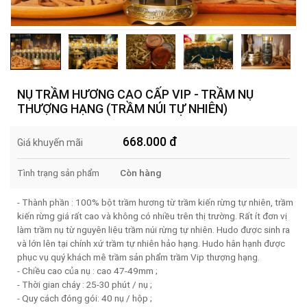
NỤ TRẦM HƯƠNG CAO CẤP VIP - TRẦM NỤ
THƯỢNG HẠNG (TRẦM NÚI TỰ NHIÊN)
668.000
đ
Giá khuyến mãi
Tình trạng sản phẩm
Còn hàng
- Thành phần : 100% bột trầm hương từ trầm kiến rừng tự nhiên, trầm
kiến rừng giá rất cao và không có nhiều trên thị trường. Rất ít đơn vị
làm trầm nụ từ nguyên liệu trầm núi rừng tự nhiên. Hudo được sinh ra
và lớn lên tại chính xứ trầm tự nhiên hảo hạng. Hudo hân hạnh được
phục vụ quý khách mê trầm sản phẩm trầm Vip thượng hạng.
- Chiều cao của nụ : cao 47-49mm ;
- Thời gian cháy : 25-30 phút / nụ ;
- Quy cách đóng gói: 40 nụ / hộp ;