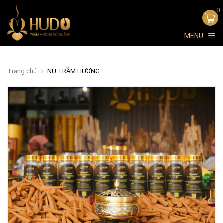
0
MENU
Trang chủ
NỤ TRẦM HƯƠNG