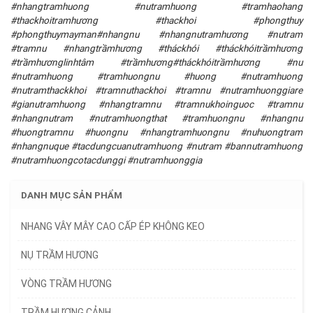
#nhangtramhuong #nutramhuong #tramhaohang
#thackhoitramhương #thackhoi #phongthuy
#phongthuymayman#nhangnu #nhangnutramhương #nutram
#tramnu #nhangtrầmhương #tháckhói #tháckhóitrầmhương
#trầmhươnglinhtâm #trầmhương#tháckhóitrầmhương #nu
#nutramhuong #tramhuongnu #huong #nutramhuong
#nutramthackkhoi #tramnuthackhoi #tramnu #nutramhuonggiare
#gianutramhuong #nhangtramnu #tramnukhoinguoc #tramnu
#nhangnutram #nutramhuongthat #tramhuongnu #nhangnu
#huongtramnu #huongnu #nhangtramhuongnu #nuhuongtram
#nhangnuque #tacdungcuanutramhuong #nutram #bannutramhuong
#nutramhuongcotacdunggi #nutramhuonggia
DANH MỤC SẢN PHẨM
NHANG VÂY MÂY CAO CẤP ÉP KHÔNG KEO
NỤ TRẦM HƯƠNG
VÒNG TRẦM HƯƠNG
TRẦM HƯƠNG CẢNH