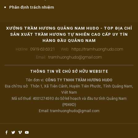
Phân định trách nhiệm
XƯỞNG TRẦM HƯƠNG QUẢNG NAM HUDO - TOP ĐỊA CHỈ
SẢN XUẤT TRẦM HƯƠNG TỰ NHIÊN CAO CẤP UY TÍN
HÀNG ĐẦU QUẢNG NAM
0919 63 63 21
https://tramhuonghudo.com
Hotline:
Web:
tramhuonghudo@gmail.com
Email:
THÔNG TIN VỀ CHỦ SỞ HỮU WEBSITE
Tên đơn vị:
CÔNG TY TNHH TRẦM HƯƠNG HUDO
Địa chỉ trụ sở: Thôn 1, Xã Tiên Cảnh, Huyện Tiên Phước, Tỉnh Quảng Nam,
Việt Nam
Mã số thuế: 4001274593 do Sở kế hoạch và đầu tư tỉnh Quảng Nam
(PĐKKD)
Email: tramhuonghudo@gmail.com