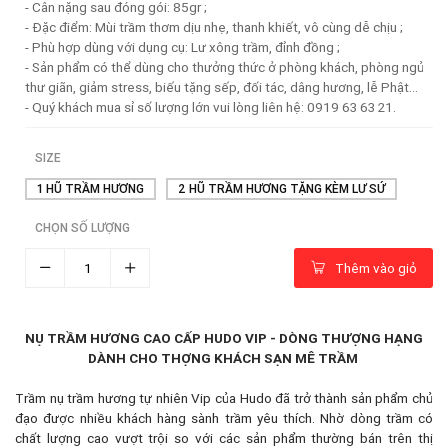
- Cân nặng sau đóng gói: 85gr ;
- Đặc điểm: Mùi trầm thơm dịu nhẹ, thanh khiết, vô cùng dễ chịu ;
- Phù hợp dùng với dụng cụ: Lư xông trầm, đỉnh đồng ;
- Sản phẩm có thể dùng cho thưởng thức ở phòng khách, phòng ngủ
thư giãn, giảm stress, biếu tặng sếp, đối tác, dâng hương, lễ Phật...
- Quý khách mua sỉ số lượng lớn vui lòng liên hệ: 0919 63 63 21.
SIZE
1 HŨ TRẦM HƯƠNG
2 HŨ TRẦM HƯƠNG TẶNG KÈM LƯ SỨ
CHỌN SỐ LƯỢNG
Thêm vào giỏ
NỤ TRẦM HƯƠNG CAO CẤP HUDO VIP - DÒNG THƯỢNG HẠNG
DÀNH CHO THỢNG KHÁCH SẠN MÊ TRẦM
Trầm nụ trầm hương tự nhiên Vip của Hudo đã trở thành sản phẩm chủ
đạo được nhiều khách hàng sành trầm yêu thích. Nhờ dòng trầm có
chất lượng cao vượt trội so với các sản phẩm thường bán trên thị