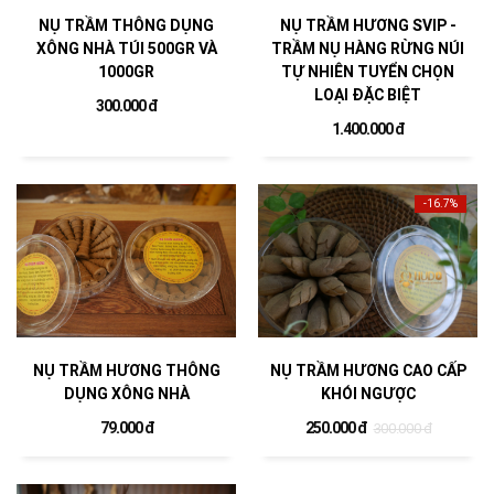
NỤ TRẦM THÔNG DỤNG
NỤ TRẦM HƯƠNG SVIP -
XÔNG NHÀ TÚI 500GR VÀ
TRẦM NỤ HÀNG RỪNG NÚI
1000GR
TỰ NHIÊN TUYỂN CHỌN
LOẠI ĐẶC BIỆT
300.000 đ
1.400.000 đ
-16.7%
NỤ TRẦM HƯƠNG THÔNG
NỤ TRẦM HƯƠNG CAO CẤP
DỤNG XÔNG NHÀ
KHÓI NGƯỢC
79.000 đ
250.000 đ
300.000 đ