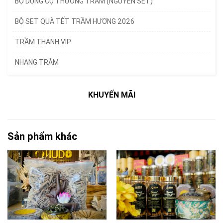
BỘ DỤNG CỤ THƯỞNG TRẦM (NGUYÊN SET)
BỘ SET QUÀ TẾT TRẦM HƯƠNG 2026
TRẦM THANH VIP
NHANG TRẦM
KHUYẾN MÃI
Sản phẩm khác