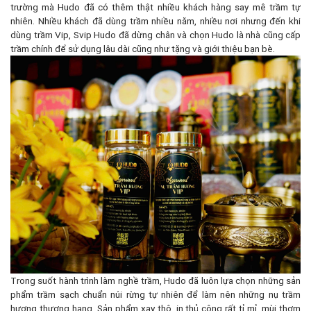
trường mà Hudo đã có thêm thật nhiều khách hàng say mê trầm tự
nhiên. Nhiều khách đã dùng trầm nhiều năm, nhiều nơi nhưng đến khi
dùng trầm Vip, Svip Hudo đã dừng chân và chọn Hudo là nhà cũng cấp
trầm chính để sử dụng lâu dài cũng như tặng và giới thiệu bạn bè.
Trong suốt hành trình làm nghề trầm, Hudo đã luôn lựa chọn những sản
phẩm trầm sạch chuẩn núi rừng tự nhiên để làm nên những nụ trầm
hương thượng hạng. Sản phẩm xay thô, in thủ công rất tỉ mỉ, mùi thơm