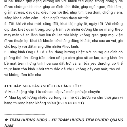
là bài thuốc quý dạng dưỡng khí với nhiều tác dụng trong đông y đã
được chứng minh như: giúp an định tinh thần, giúp ngủ ngon, tĩnh tâm ,
giảm stress, đau đầu, điều hòa hơi thở, nhịp tim, tiêu đờm, chống viêm,
sảng khoái cảm cảm…. định nghĩa thần thoại rất tốt.
4. Tốt khi về nhà mới, xông đất, khai tài, ngày lễ, ngày tết: Với những
dịp đặc biệt quan trọng, xông trầm với nhiều dương khí sẽ mang theo
may mắn và an lành bay lên rồi lan tỏa khắp không gian giúp mọi việc
được thuận lợi. Khai tài khoản cửa hàng đông khách, nhà cửa an vui, gia
chủ hợp lý với đất mang đến nhiều Phúc lành.
5. Cúng kính Ông Bà Tổ Tiên, dâng hương Phật: Với những gia đình có
phòng thờ lớn, dùng trầm trầm sẽ tạo cảm giác rất an lạc, cung kính lên
bề mặt trên những tinh hoa của đất trời và lan tỏa yêu thương, có thể
thực hiện tôn kính. Khói trầm đặc dễ chịu, không gây cay mắt, tần cổ…
và không đen trần nhà.
♦ ƯU ĐÃI:
MUA CÀNG NHIỀU GIÁ CÀNG TỐT!!!
✔ Mua 2 tặng hộp 1 lư sứ cao cấp và miễn phí vận chuyển
✔ Mua kg số lượng nhiều vui lòng liên hệ đặt trước và chờ thời gian vì
hàng thượng hạng không nhiều (0919 63 63 21)
------- ----------------------------
⚜️ TRẦM HƯƠNG HUDO - XỨ TRẦM HƯƠNG TIÊN PHƯỚC QUẢNG
NAM