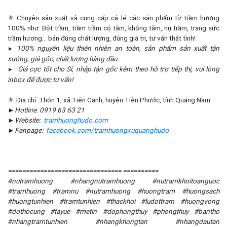
⚜️ Chuyên sản xuất và cung cấp cá lẻ các sản phẩm từ trầm hương
100% như: Bột trầm, trầm trầm có tăm, không tăm, nụ trầm, trang sức
trầm hương... bán đúng chất lượng, đúng giá trị, tư vấn thật tình!
100% nguyên liệu thiên nhiên an toàn, sản phẩm sản xuất tận
►
xưởng, giá gốc, chất lượng hàng đầu.
Giá cực tốt cho Sỉ, nhập tận gốc kèm theo hỗ trợ tiếp thị, vui lòng
►
inbox để được tư vấn!
⚜️ Địa chỉ: Thôn 1, xã Tiên Cảnh, huyện Tiên Phước, tỉnh Quảng Nam.
►Hotline: 0919 63 63 21
►Website:
tramhuonghudo.com
►Fanpage:
facebook.com/tramhuongxuquanghudo
================================ ==========
#nutramhuong #nhangnutramhuong #nutramkhoitoanguoc
#tramhuong #tramnu #nutramhuong #huongtram #huongsach
#huongtunhien #tramtunhien #thackhoi #ludottram #huongvong
#dothocung #tayue #metin #dophongthuy #phongthuy #bantho
#nhangtramtunhien #nhangkhongtan #nhangdautan