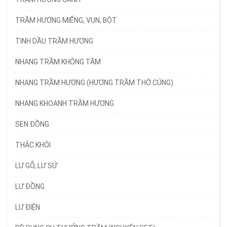
TRẦM HƯƠNG MIẾNG, VỤN, BỘT
TINH DẦU TRẦM HƯƠNG
NHANG TRẦM KHÔNG TĂM
NHANG TRẦM HƯƠNG (HƯƠNG TRẦM THỜ CÚNG)
NHANG KHOANH TRẦM HƯƠNG
SEN ĐỒNG
THÁC KHÓI
LƯ GỖ, LƯ SỨ
LƯ ĐỒNG
LƯ ĐIỆN