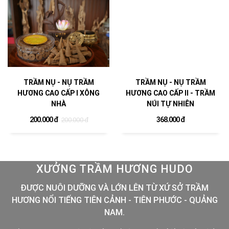
TRẦM NỤ - NỤ TRẦM
TRẦM NỤ - NỤ TRẦM
HƯƠNG CAO CẤP I XÔNG
HƯƠNG CAO CẤP II - TRẦM
NHÀ
NÚI TỰ NHIÊN
200.000 đ
368.000 đ
200.000 đ
XƯỞNG TRẦM HƯƠNG HUDO
ĐƯỢC NUÔI DƯỠNG VÀ LỚN LÊN TỪ XỨ SỞ TRẦM
HƯƠNG NỔI TIẾNG TIÊN CẢNH - TIÊN PHƯỚC - QUẢNG
NAM.