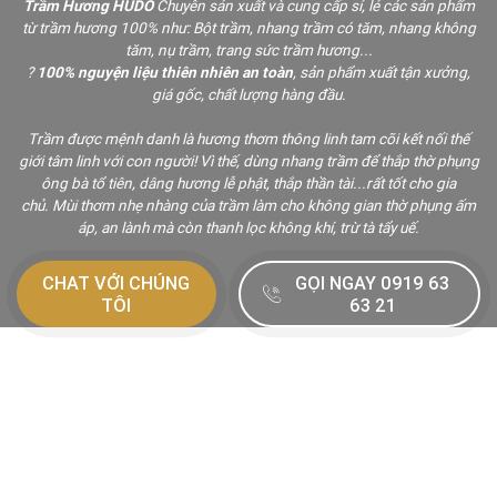
Trầm Hương HUDO
Chuyên sản xuất và cung cấp sỉ, lẻ các sản phẩm
từ trầm hương 100% như: Bột trầm, nhang trầm có tăm, nhang không
tăm, nụ trầm, trang sức trầm hương...
?
100% nguyện liệu thiên nhiên an toàn
, sản phẩm xuất tận xưởng,
giá gốc, chất lượng hàng đầu.
Trầm được mệnh danh là hương thơm thông linh tam cõi kết nối thế
giới tâm linh với con người! Vì thế, dùng nhang trầm để thắp thờ phụng
ông bà tổ tiên, dâng hương lễ phật, thắp thần tài...rất tốt cho gia
chủ.
Mùi thơm nhẹ nhàng của trầm làm cho không gian thờ phụng ấm
áp, an lành mà còn thanh lọc không khí, trừ tà tẩy uế.
CHAT VỚI CHÚNG
GỌI NGAY 0919 63
TÔI
63 21
TIN TỨC
XEM TẤT CẢ